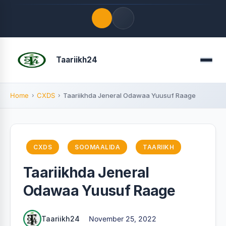
Quick Links
Taariikh24
Menu
LATEST UPDATES
August 10, 2026
Home
CXDS
Taariikhda Jeneral Odawaa Yuusuf Raage
FOLLOW US
CXDS
SOOMAALIDA
TAARIIKH
Taariikhda Jeneral
Odawaa Yuusuf Raage
Taariikh24
November 25, 2022