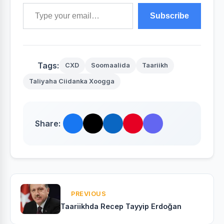
Type your email…
Subscribe
Tags:
CXD
Soomaalida
Taariikh
Taliyaha Ciidanka Xoogga
Share:
PREVIOUS
Taariikhda Recep Tayyip Erdoğan