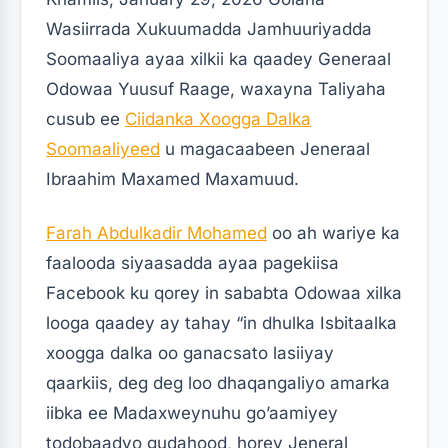
Wasiirrada Xukuumadda Jamhuuriyadda
Soomaaliya ayaa xilkii ka qaadey Generaal
Odowaa Yuusuf Raage, waxayna Taliyaha
cusub ee
Ciidanka Xoogga Dalka
Soomaaliyeed
u magacaabeen Jeneraal
Ibraahim Maxamed Maxamuud.
Farah Abdulkadir Mohamed
oo ah wariye ka
faalooda siyaasadda ayaa pagekiisa
Facebook ku qorey in sababta Odowaa xilka
looga qaadey ay tahay “in dhulka Isbitaalka
xoogga dalka oo ganacsato lasiiyay
qaarkiis, deg deg loo dhaqangaliyo amarka
iibka ee Madaxweynuhu go’aamiyey
todobaadyo gudahood, horey Jeneral