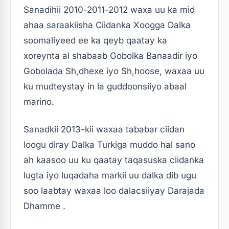
Sanadihii 2010-2011-2012 waxa uu ka mid
ahaa saraakiisha Ciidanka Xoogga Dalka
soomaliyeed ee ka qeyb qaatay ka
xoreynta al shabaab Gobolka Banaadir iyo
Gobolada Sh,dhexe iyo Sh,hoose, waxaa uu
ku mudteystay in la guddoonsiiyo abaal
marino.
Sanadkii 2013-kii waxaa tababar ciidan
loogu diray Dalka Turkiga muddo hal sano
ah kaasoo uu ku qaatay taqasuska ciidanka
lugta iyo luqadaha markii uu dalka dib ugu
soo laabtay waxaa loo dalacsiiyay Darajada
Dhamme .