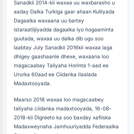
Sanadkii 2014-kii waxaa uu waxbarasho u
aaday Dalka Turkiga gaar ahaan Kulliyada
Dagaalka waxaana uu bartey
istaraatiijiyadda dagaalka iyo hogaaminta
guutada, waxaa uu dalka dib ugu soo
laabtay July Sanadkii 2016kii waxaa laga
dhigey gaashaanle dhexe, waxaana loo
magacaabay Taliyaha Horinta 1-aad ee
Ururka 60aad ee Ciidanka Ilaalada
Madaxtooyada.
Maarso 2018 waxaa loo magacaabey
taliyaha ciidanka madaxtooyada, 16-08-
2018-kii Digreeto ka soo baxday xafiiska
Madaxweynaha Jamhuuriyadda Federaalka