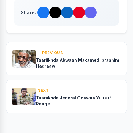
Share:
PREVIOUS
Taariikhda Abwaan Maxamed Ibraahim
Hadraawi
NEXT
Taariikhda Jeneral Odawaa Yuusuf
Raage