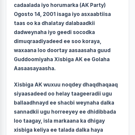
cadaalada iyo horumarka (AK Party)
Ogosto 14, 2001 isaga iyo asxaabtiisa
taas oo ka dhalatay dalabaadkii
dadweynaha iyo geedi socodka
dimuqraadiyadeed ee soo koraya,
waxaana loo doortay aasaasaha guud
Guddoomiyaha Xisbiga AK ee Golaha
Aasaasayaasha.
Xisbiga AK wuxuu noqdey dhaqdhaqaaq
siyaasadeed oo helay taageeradii ugu
ballaadhnayd ee shacbi weynaha dalka
sannadkii ugu horreeyey ee dhidibbada
loo taagay, isla markaana ka dhigay
xisbiga keliya ee talada dalka haya