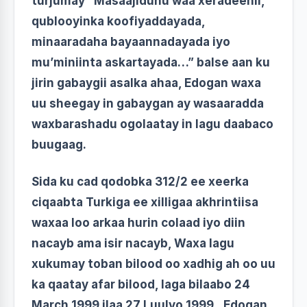
turjumay “Masaajiduhu waa xeradeenii,
qublooyinka koofiyaddayada,
minaaradaha bayaannadayada iyo
mu’miniinta askartayada…” balse aan ku
jirin gabaygii asalka ahaa, Edogan waxa
uu sheegay in gabaygan ay wasaaradda
waxbarashadu ogolaatay in lagu daabaco
buugaag.
Sida ku cad qodobka 312/2 ee xeerka
ciqaabta Turkiga ee xilligaa akhrintiisa
waxaa loo arkaa hurin colaad iyo diin
nacayb ama isir nacayb, Waxa lagu
xukumay toban bilood oo xadhig ah oo uu
ka qaatay afar bilood, laga bilaabo 24
March 1999 ilaa 27 Luulyo 1999, Edogan