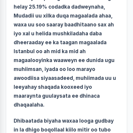
helay 25.19% codadka dadweynaha,
Mudadii uu xilka duqa magaalada ahaa,
waxa uu soo saaray baadhitaano sax ah
iyo xal u helida mushkiladaha daba
dheeraaday ee ka taagan magaalada
Istanbul oo ah mid ka mid ah
magaalooyinka waaweyn ee dunida ugu
muhiimsan, iyada oo loo marayo
awoodiisa siyaasadeed, muhiimada uu u
leeyahay shaqada kooxeed iyo
maaraynta guulaysata ee dhinaca
dhaqaalaha.
Dhibaatada biyaha waxaa looga gudbay
in la dhigo boqollaal kiilo mitir oo tubo