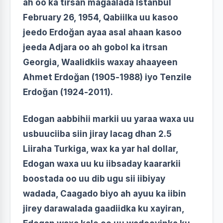
ah oo ka tirsan magaalada Istanbul
February 26, 1954, Qabiilka uu kasoo
jeedo Erdoğan ayaa asal ahaan kasoo
jeeda Adjara oo ah gobol ka itrsan
Georgia, Waalidkiis waxay ahaayeen
Ahmet Erdoğan (1905-1988) iyo Tenzile
Erdoğan (1924-2011).
Edogan aabbihii markii uu yaraa waxa uu
usbuuciiba siin jiray lacag dhan 2.5
Liiraha Turkiga, wax ka yar hal dollar,
Edogan waxa uu ku iibsaday kaararkii
boostada oo uu dib ugu sii iibiyay
wadada, Caagado biyo ah ayuu ka iibin
jirey darawalada gaadiidka ku xayiran,