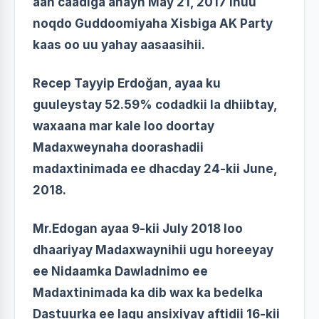
aan caadiga ahayn May 21, 2017 inuu
noqdo Guddoomiyaha Xisbiga AK Party
kaas oo uu yahay aasaasihii.
Recep Tayyip Erdoğan, ayaa ku
guuleystay 52.59% codadkii la dhiibtay,
waxaana mar kale loo doortay
Madaxweynaha doorashadii
madaxtinimada ee dhacday 24-kii June,
2018.
Mr.Edogan ayaa 9-kii July 2018 loo
dhaariyay Madaxwaynihii ugu horeeyay
ee Nidaamka Dawladnimo ee
Madaxtinimada ka dib wax ka bedelka
Dastuurka ee lagu ansixiyay aftidii 16-kii