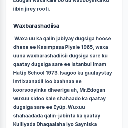
Edogan waxa kale oo uu wadooyinka ku
iibin jirey rooti.
Waxbarashadiisa
Waxa uu ka qalin jabiyay dugsiga hoose
dhexe ee Kasımpaşa Piyale 1965, waxa
uuna waxbarashadiisii ​​dugsiga sare ku
qaatay dugsiga sare ee Istanbul Imam
Hatip School 1973. Isagoo ku guulaystay
imtixaanadii loo baahnaa ee
koorsooyinka dheeriga ah, Mr.Edogan
wuxuu sidoo kale shahaado ka qaatay
dugsiga sare ee Eyüp. Wuxuu
shahaadada qalin-jabinta ka qaatay
Kulliyada Dhaqaalaha iyo Sayniska