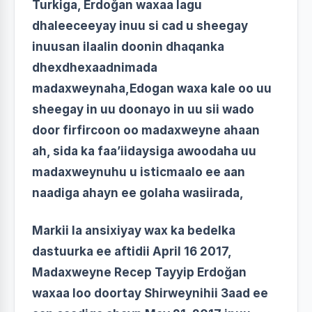
Turkiga, Erdoğan waxaa lagu
dhaleeceeyay inuu si cad u sheegay
inuusan ilaalin doonin dhaqanka
dhexdhexaadnimada
madaxweynaha,Edogan waxa kale oo uu
sheegay in uu doonayo in uu sii wado
door firfircoon oo madaxweyne ahaan
ah, sida ka faa’iidaysiga awoodaha uu
madaxweynuhu u isticmaalo ee aan
naadiga ahayn ee golaha wasiirada,
Markii la ansixiyay wax ka bedelka
dastuurka ee aftidii April 16 2017,
Madaxweyne Recep Tayyip Erdoğan
waxaa loo doortay Shirweynihii 3aad ee