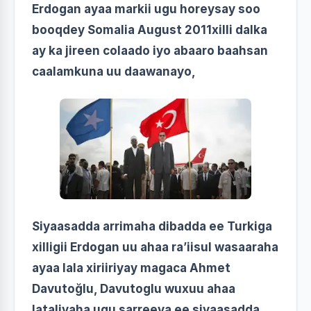
Erdogan ayaa markii ugu horeysay soo
booqdey Somalia August 2011xilli dalka
ay ka jireen colaado iyo abaaro baahsan
caalamkuna uu daawanayo,
Siyaasadda arrimaha dibadda ee Turkiga
xilligii Erdogan uu ahaa ra’iisul wasaaraha
ayaa lala xiriiriyay magaca Ahmet
Davutoğlu, Davutoglu wuxuu ahaa
lataliyaha ugu sarreeya ee siyaasadda