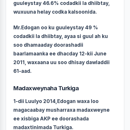
guuleystay 46.6% codadkii la dhiibtay,
wuxuuna helay codka kalsoonida.
Mr.Edogan oo ku guuleystay 49 %
codadkii la dhiibtay, ayaa si guul ah ku
soo dhamaaday doorashadii
baarlamaanka ee dhacday 12-kii June
2011, waxaana uu soo dhisay dawladdii
61-aad.
Madaxweynaha Turkiga
1-dii Luulyo 2014,Edogan waxa loo
magacaabay musharraxa madaxweyne
ee xisbiga AKP ee doorashada
madaxtinimada Turkiga.