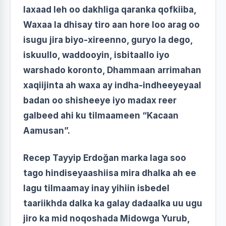
laxaad leh oo dakhliga qaranka qofkiiba,
Waxaa la dhisay tiro aan hore loo arag oo
isugu jira biyo-xireenno, guryo la dego,
iskuullo, waddooyin, isbitaallo iyo
warshado koronto, Dhammaan arrimahan
xaqiijinta ah waxa ay indha-indheeyeyaal
badan oo shisheeye iyo madax reer
galbeed ahi ku tilmaameen “Kacaan
Aamusan”.
Recep Tayyip Erdoğan marka laga soo
tago hindiseyaashiisa mira dhalka ah ee
lagu tilmaamay inay yihiin isbedel
taariikhda dalka ka galay dadaalka uu ugu
jiro ka mid noqoshada Midowga Yurub,