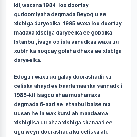
kii,waxana 1984 loo doortay
gudoomiyaha degmada Beyoğlu ee
xisbiga daryeelka, 1985 waxa loo doortay
madaxa xisbiga daryeelka ee gobolka
Istanbul,isaga oo isla sanadkaa waxa uu
xubin ka noqday golaha dhexe ee xisbiga
daryeelka.
Edogan waxa uu galay doorashadii ku
celiska ahayd ee baarlamaanka sannadkii
1986-kii isagoo ahaa musharraxa
degmada 6-aad ee Istanbul balse ma
uusan helin wax kursi ah maadaama
xisbigiisa uu ahaa xisbiga shanaad ee
ugu weyn doorashada ku celiska ah.