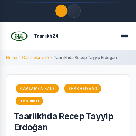
Quick Links
Taariikh24
Menu
LATEST UPDATES
August 7, 2026
Home
Caalamka kale
Taariikhda Recep Tayyip Erdoğan
FOLLOW US
CAALAMKA KALE
SHAKHSIYAAD
TAARIIKH
Taariikhda Recep Tayyip
Erdoğan