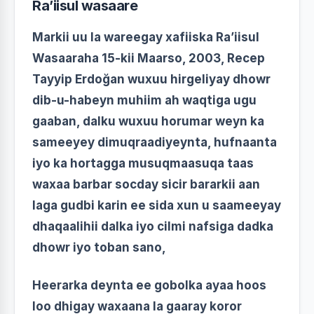
Ra’iisul wasaare
Markii uu la wareegay xafiiska Ra’iisul
Wasaaraha 15-kii Maarso, 2003, Recep
Tayyip Erdoğan wuxuu hirgeliyay dhowr
dib-u-habeyn muhiim ah waqtiga ugu
gaaban, dalku wuxuu horumar weyn ka
sameeyey dimuqraadiyeynta, hufnaanta
iyo ka hortagga musuqmaasuqa taas
waxaa barbar socday sicir bararkii aan
laga gudbi karin ee sida xun u saameeyay
dhaqaalihii dalka iyo cilmi nafsiga dadka
dhowr iyo toban sano,
Heerarka deynta ee gobolka ayaa hoos
loo dhigay waxaana la gaaray koror