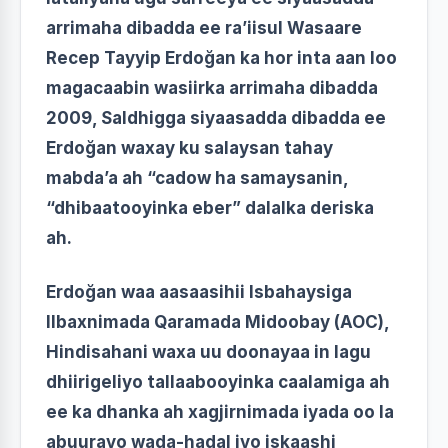
arrimaha dibadda ee ra’iisul Wasaare
Recep Tayyip Erdoğan ka hor inta aan loo
magacaabin wasiirka arrimaha dibadda
2009, Saldhigga siyaasadda dibadda ee
Erdoğan waxay ku salaysan tahay
mabda’a ah “cadow ha samaysanin,
“dhibaatooyinka eber” dalalka deriska
ah.
Erdoğan waa aasaasihii Isbahaysiga
Ilbaxnimada Qaramada Midoobay (AOC),
Hindisahani waxa uu doonayaa in lagu
dhiirigeliyo tallaabooyinka caalamiga ah
ee ka dhanka ah xagjirnimada iyada oo la
abuurayo wada-hadal iyo iskaashi