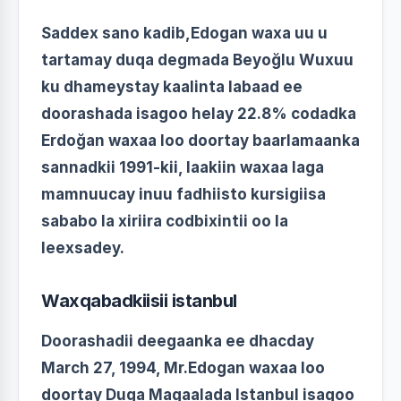
Saddex sano kadib,Edogan waxa uu u
tartamay duqa degmada Beyoğlu Wuxuu
ku dhameystay kaalinta labaad ee
doorashada isagoo helay 22.8% codadka
Erdoğan waxaa loo doortay baarlamaanka
sannadkii 1991-kii, laakiin waxaa laga
mamnuucay inuu fadhiisto kursigiisa
sababo la xiriira codbixintii oo la
leexsadey.
Waxqabadkiisii istanbul
Doorashadii deegaanka ee dhacday
March 27, 1994, Mr.Edogan waxaa loo
doortay Duqa Magaalada Istanbul isagoo