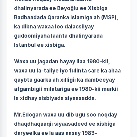
dhalinyarada ee Beyoğlu ee Xisbiga
Badbaadada Qaranka Islamiga ah (MSP),
ka dibna waxaa loo dalacsiiyay
gudoomiyaha laanta dhalinyarada
Istanbul ee xisbiga.
Waxa uu jagadan hayay ilaa 1980-kii,
waxa uu la-taliye iyo fulinta sare ka ahaa
qaybta gaarka ah xilligii ka dambeeyay
afgambigii milatariga ee 1980-kii markii
la xidhay xisbiyada siyaasadda.
Mr.Edogan waxa uu dib ugu soo noqday
dhaqdhaqaaqii siyaasadeed ee xisbiga
daryeelka ee la aas aasay 1983-