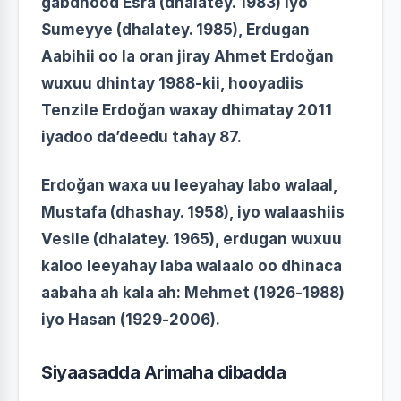
gabdhood Esra (dhalatey. 1983) iyo
Sumeyye (dhalatey. 1985), Erdugan
Aabihii oo la oran jiray Ahmet Erdoğan
wuxuu dhintay 1988-kii, hooyadiis
Tenzile Erdoğan waxay dhimatay 2011
iyadoo da’deedu tahay 87.
Erdoğan waxa uu leeyahay labo walaal,
Mustafa (dhashay. 1958), iyo walaashiis
Vesile (dhalatey. 1965), erdugan wuxuu
kaloo leeyahay laba walaalo oo dhinaca
aabaha ah kala ah: Mehmet (1926-1988)
iyo Hasan (1929-2006).
Siyaasadda Arimaha dibadda