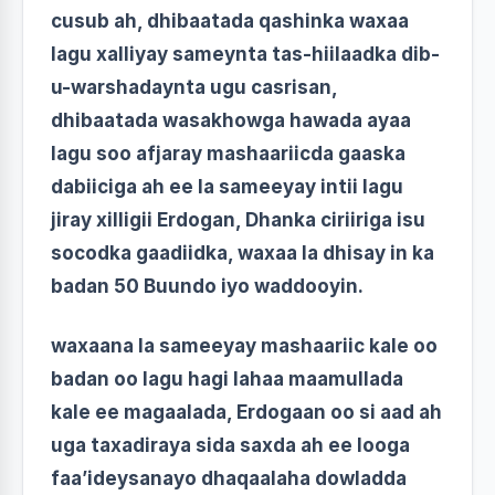
cusub ah, dhibaatada qashinka waxaa
lagu xalliyay sameynta tas-hiilaadka dib-
u-warshadaynta ugu casrisan,
dhibaatada wasakhowga hawada ayaa
lagu soo afjaray mashaariicda gaaska
dabiiciga ah ee la sameeyay intii lagu
jiray xilligii Erdogan, Dhanka ciriiriga isu
socodka gaadiidka, waxaa la dhisay in ka
badan 50 Buundo iyo waddooyin.
waxaana la sameeyay mashaariic kale oo
badan oo lagu hagi lahaa maamullada
kale ee magaalada, Erdogaan oo si aad ah
uga taxadiraya sida saxda ah ee looga
faa’ideysanayo dhaqaalaha dowladda