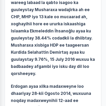
wareeg labaad la qabto isagoo ka
guuleystay Musharaxa wadajirka ah ee
CHP, MHP iyo 13 kale oo mucaarad ah,
xoghayihii hore ee ururka iskaashiga
Islaamka Ekmeleddin İhsanoğlu ayaa ku
guuleystay 38.44% codadkii la dhiibtay.
Musharaxa xisbiga HDP ee taageersan
Kurdida Selahattin Demirtaş ayaa ku
guulaystay 9.76%, 15 July 2016 wuxuu ka
badbaadey afgambi iyo isku day dil loo
qorsheeyey.
Erdogan ayaa xilka madaxweyne loo
dhaariyay 28-kii Ogosto 2014, wuxuuna
noqday madaxweynihii 12-aad ee