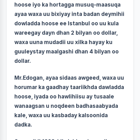
hoose iyo ka hortagga musuq-maasuqa
ayaa waxa uu bixiyay inta badan deymihii
dowladda hoose ee Istanbul oo uu kula
wareegay dayn dhan 2 bilyan oo dollar,
waxa uuna mudadii uu xilka hayay ku
guuleystay maalgashi dhan 4 bilyan oo
dollar.
Mr.Edogan, ayaa sidaas awgeed, waxa uu
horumar ka gaadhay taariikhda dawladda
hoose, iyada oo hawlihiisu ay tusaale
wanaagsan u noqdeen badhasaabyada
kale, waxa uu kasbaday kalsoonida
dadka.