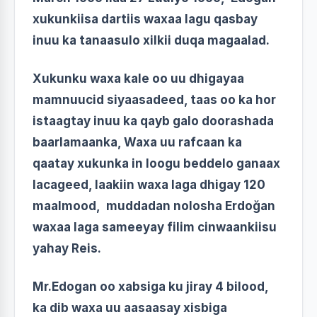
xukunkiisa dartiis waxaa lagu qasbay
inuu ka tanaasulo xilkii duqa magaalad.
Xukunku waxa kale oo uu dhigayaa
mamnuucid siyaasadeed, taas oo ka hor
istaagtay inuu ka qayb galo doorashada
baarlamaanka, Waxa uu rafcaan ka
qaatay xukunka in loogu beddelo ganaax
lacageed, laakiin waxa laga dhigay 120
maalmood, muddadan nolosha Erdoğan
waxaa laga sameeyay filim cinwaankiisu
yahay Reis.
Mr.Edogan oo xabsiga ku jiray 4 bilood,
ka dib waxa uu aasaasay xisbiga