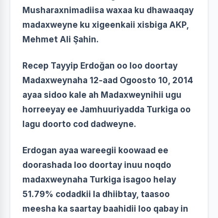
Musharaxnimadiisa waxaa ku dhawaaqay
madaxweyne ku xigeenkaii xisbiga AKP,
Mehmet Ali Şahin.
Recep Tayyip Erdoğan oo loo doortay
Madaxweynaha 12-aad Ogoosto 10, 2014
ayaa sidoo kale ah Madaxweynihii ugu
horreeyay ee Jamhuuriyadda Turkiga oo
lagu doorto cod dadweyne.
Erdogan ayaa wareegii koowaad ee
doorashada loo doortay inuu noqdo
madaxweynaha Turkiga isagoo helay
51.79% codadkii la dhiibtay, taasoo
meesha ka saartay baahidii loo qabay in