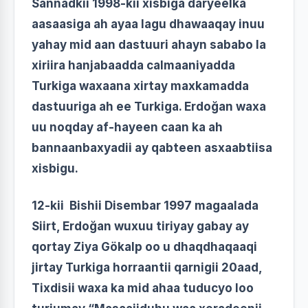
Sannadkii 1998-kii xisbiga daryeelka
aasaasiga ah ayaa lagu dhawaaqay inuu
yahay mid aan dastuuri ahayn sababo la
xiriira hanjabaadda calmaaniyadda
Turkiga waxaana xirtay maxkamadda
dastuuriga ah ee Turkiga. Erdoğan waxa
uu noqday af-hayeen caan ka ah
bannaanbaxyadii ay qabteen asxaabtiisa
xisbigu.
12-kii Bishii Disembar 1997 magaalada
Siirt, Erdoğan wuxuu tiriyay gabay ay
qortay Ziya Gökalp oo u dhaqdhaqaaqi
jirtay Turkiga horraantii qarnigii 20aad,
Tixdisii waxa ka mid ahaa tuducyo loo