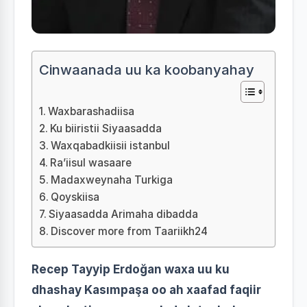
Cinwaanada uu ka koobanyahay
Waxbarashadiisa
Ku biiristii Siyaasadda
Waxqabadkiisii istanbul
Ra’iisul wasaare
Madaxweynaha Turkiga
Qoyskiisa
Siyaasadda Arimaha dibadda
Discover more from Taariikh24
Recep Tayyip Erdoğan waxa uu ku
dhashay Kasımpaşa oo ah xaafad faqiir