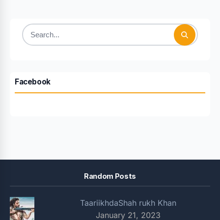
Search
for:
Facebook
Random Posts
TaariikhdaShah rukh Khan
January 21, 2023