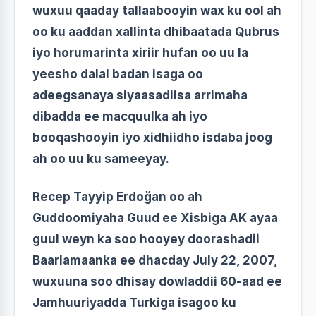
wuxuu qaaday tallaabooyin wax ku ool ah
oo ku aaddan xallinta dhibaatada Qubrus
iyo horumarinta xiriir hufan oo uu la
yeesho dalal badan isaga oo
adeegsanaya siyaasadiisa arrimaha
dibadda ee macquulka ah iyo
booqashooyin iyo xidhiidho isdaba joog
ah oo uu ku sameeyay.
Recep Tayyip Erdoğan oo ah
Guddoomiyaha Guud ee Xisbiga AK ayaa
guul weyn ka soo hooyey doorashadii
Baarlamaanka ee dhacday July 22, 2007,
wuxuuna soo dhisay dowladdii 60-aad ee
Jamhuuriyadda Turkiga isagoo ku