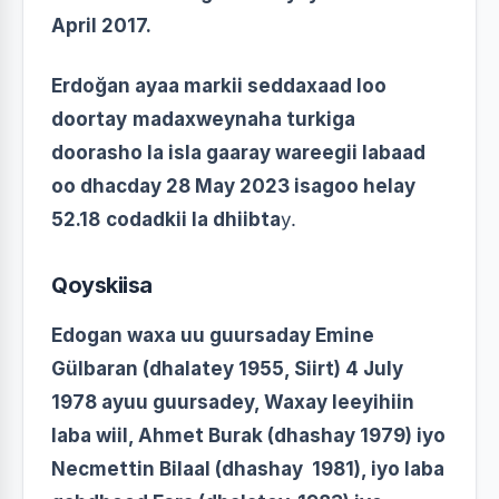
April 2017.
Erdoğan ayaa markii seddaxaad loo
doortay
madaxweynaha turkiga
doorasho la isla gaaray wareegii labaad
oo dhacday 28 May 2023 isagoo helay
52.18
codadkii la dhiibta
y.
Qoyskiisa
Edogan waxa uu guursaday Emine
Gülbaran (dhalatey 1955, Siirt) 4 July
1978 ayuu guursadey, Waxay leeyihiin
laba wiil, Ahmet Burak (dhashay 1979) iyo
Necmettin Bilaal (dhashay 1981), iyo laba