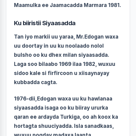
Maamulka ee Jaamacadda Marmara 1981.
Ku biiristii Siyaasadda
Tan iyo markii uu yaraa, Mr.Edogan waxa
uu doortay in uu ku noolaado nolol
bulsho oo ku dhex milan siyaasadda.
Laga soo bilaabo 1969 ilaa 1982, wuxuu
sidoo kale si firfircoon u xiisaynayay
kubbadda cagta.
1976-dii,Edogan waxa uu ku hawlanaa
siyaasadda isaga oo ku biiray ururka
qaran ee ardayda Turkiga, oo ah koox ka
hortagta shuuciyadda. Isla sanadkaas,
wuxuu noqday madaxa laanta