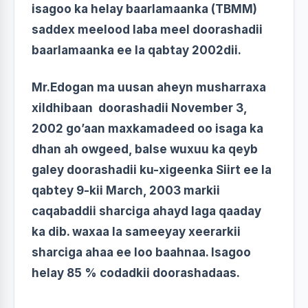
isagoo ka helay baarlamaanka (TBMM)
saddex meelood laba meel doorashadii
baarlamaanka ee la qabtay 2002dii.
Mr.Edogan ma uusan aheyn musharraxa
xildhibaan doorashadii November 3,
2002 go’aan maxkamadeed oo isaga ka
dhan ah owgeed, balse wuxuu ka qeyb
galey doorashadii ku-xigeenka Siirt ee la
qabtey 9-kii March, 2003 markii
caqabaddii sharciga ahayd laga qaaday
ka dib. waxaa la sameeyay xeerarkii
sharciga ahaa ee loo baahnaa. Isagoo
helay 85 % codadkii doorashadaas.