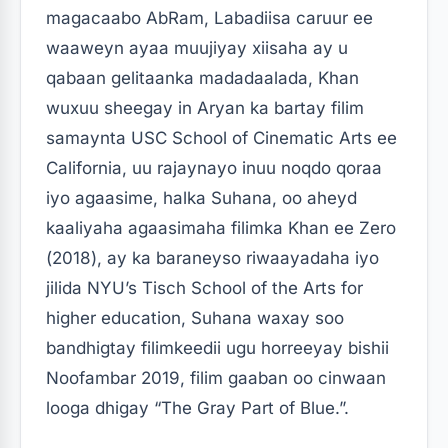
magacaabo AbRam, Labadiisa caruur ee
waaweyn ayaa muujiyay xiisaha ay u
qabaan gelitaanka madadaalada, Khan
wuxuu sheegay in Aryan ka bartay filim
samaynta USC School of Cinematic Arts ee
California, uu rajaynayo inuu noqdo qoraa
iyo agaasime, halka Suhana, oo aheyd
kaaliyaha agaasimaha filimka Khan ee Zero
(2018), ay ka baraneyso riwaayadaha iyo
jilida NYU’s Tisch School of the Arts for
higher education, Suhana waxay soo
bandhigtay filimkeedii ugu horreeyay bishii
Noofambar 2019, filim gaaban oo cinwaan
looga dhigay “The Gray Part of Blue.”.