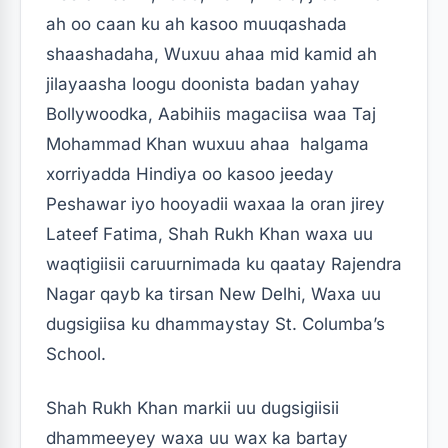
ah oo caan ku ah kasoo muuqashada
shaashadaha, Wuxuu ahaa mid kamid ah
jilayaasha loogu doonista badan yahay
Bollywoodka, Aabihiis magaciisa waa Taj
Mohammad Khan wuxuu ahaa halgama
xorriyadda Hindiya oo kasoo jeeday
Peshawar iyo hooyadii waxaa la oran jirey
Lateef Fatima, Shah Rukh Khan waxa uu
waqtigiisii ​​caruurnimada ku qaatay Rajendra
Nagar qayb ka tirsan New Delhi, Waxa uu
dugsigiisa ku dhammaystay St. Columba’s
School.
Shah Rukh Khan markii uu dugsigiisii ​​
dhammeeyey waxa uu wax ka bartay