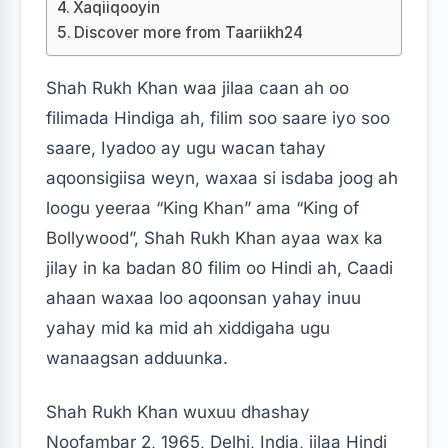
Xaqiiqooyin
Discover more from Taariikh24
Shah Rukh Khan waa jilaa caan ah oo
filimada Hindiga ah, filim soo saare iyo soo
saare, Iyadoo ay ugu wacan tahay
aqoonsigiisa weyn, waxaa si isdaba joog ah
loogu yeeraa “King Khan” ama “King of
Bollywood”, Shah Rukh Khan ayaa wax ka
jilay in ka badan 80 filim oo Hindi ah, Caadi
ahaan waxaa loo aqoonsan yahay inuu
yahay mid ka mid ah xiddigaha ugu
wanaagsan adduunka.
Shah Rukh Khan wuxuu dhashay
Noofambar 2, 1965, Delhi, India, jilaa Hindi