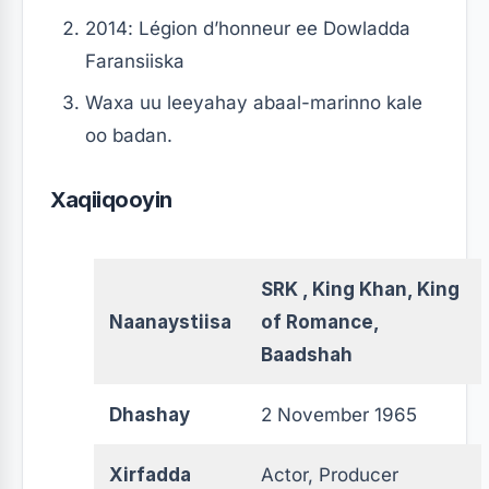
2014: Légion d’honneur ee Dowladda
Faransiiska
Waxa uu leeyahay abaal-marinno kale
oo badan.
Xaqiiqooyin
SRK , King Khan, King
Naanaystiisa
of Romance,
Baadshah
Dhashay
2 November 1965
Xirfadda
Actor, Producer