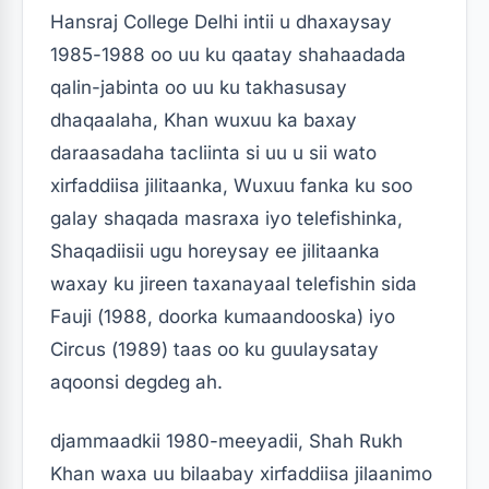
Hansraj College Delhi intii u dhaxaysay
1985-1988 oo uu ku qaatay shahaadada
qalin-jabinta oo uu ku takhasusay
dhaqaalaha, Khan wuxuu ka baxay
daraasadaha tacliinta si uu u sii wato
xirfaddiisa jilitaanka, Wuxuu fanka ku soo
galay shaqada masraxa iyo telefishinka,
Shaqadiisii ​​ugu horeysay ee jilitaanka
waxay ku jireen taxanayaal telefishin sida
Fauji (1988, doorka kumaandooska) iyo
Circus (1989) taas oo ku guulaysatay
aqoonsi degdeg ah.
djammaadkii 1980-meeyadii, Shah Rukh
Khan waxa uu bilaabay xirfaddiisa jilaanimo