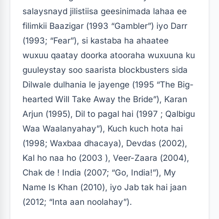
salaysnayd jilistiisa ​​geesinimada lahaa ee
filimkii Baazigar (1993 “Gambler”) iyo Darr
(1993; “Fear”), si kastaba ha ahaatee
wuxuu qaatay doorka atooraha wuxuuna ku
guuleystay soo saarista blockbusters sida
Dilwale dulhania le jayenge (1995 “The Big-
hearted Will Take Away the Bride”), Karan
Arjun (1995), Dil to pagal hai (1997 ; Qalbigu
Waa Waalanyahay”), Kuch kuch hota hai
(1998; Waxbaa dhacaya), Devdas (2002),
Kal ho naa ho (2003 ), Veer-Zaara (2004),
Chak de ! India (2007; “Go, India!”), My
Name Is Khan (2010), iyo Jab tak hai jaan
(2012; “Inta aan noolahay”).