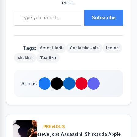
email.
Type your email…
Subscribe
Tags:
Actor Hindi
Caalamka kale
Indian
shakhsi
Taariikh
Share:
PREVIOUS
steve jobs Aasaasihii Shirkadda Apple