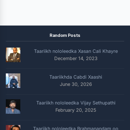
Random Posts
Taariikh nololeedka Xasan Cali Khayre
December 14, 2023
Taariikhda Cabdi Xaashi
June 30, 2026
Taariikh nololeedka Vijay Sethupathi
February 20, 2025
Taariikh nololeedka Brahmanandam oo