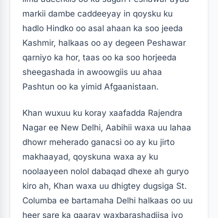
markii dambe caddeeyay in qoysku ku
hadlo Hindko oo asal ahaan ka soo jeeda
Kashmir, halkaas oo ay degeen Peshawar
qarniyo ka hor, taas oo ka soo horjeeda
sheegashada in awoowgiis uu ahaa
Pashtun oo ka yimid Afgaanistaan.
Khan wuxuu ku koray xaafadda Rajendra
Nagar ee New Delhi, Aabihii waxa uu lahaa
dhowr meherado ganacsi oo ay ku jirto
makhaayad, qoyskuna waxa ay ku
noolaayeen nolol dabaqad dhexe ah guryo
kiro ah, Khan waxa uu dhigtey dugsiga St.
Columba ee bartamaha Delhi halkaas oo uu
heer sare ka gaaray waxbarashadiisa iyo