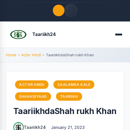
Quick Links
Taariikh24
Menu
LATEST UPDATES
August 8, 2026
Home
Actor Hindi
TaariikhdaShah rukh Khan
FOLLOW US
ACTOR HINDI
CAALAMKA KALE
SHAKHSIYAAD
TAARIIKH
TaariikhdaShah rukh Khan
Taariikh24
January 21, 2023