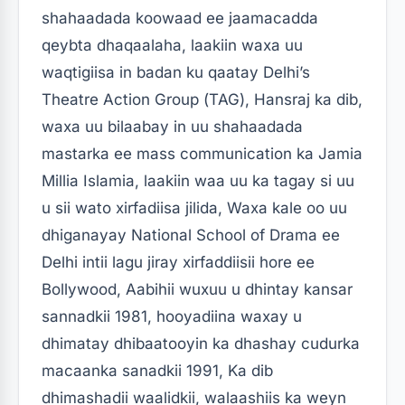
shahaadada koowaad ee jaamacadda
qeybta dhaqaalaha, laakiin waxa uu
waqtigiisa in badan ku qaatay Delhi’s
Theatre Action Group (TAG), Hansraj ka dib,
waxa uu bilaabay in uu shahaadada
mastarka ee mass communication ka Jamia
Millia Islamia, laakiin waa uu ka tagay si uu
u sii wato xirfadiisa jilida, Waxa kale oo uu
dhiganayay National School of Drama ee
Delhi intii lagu jiray xirfaddiisii ​​​​hore ee
Bollywood, Aabihii wuxuu u dhintay kansar
sannadkii 1981, hooyadiina waxay u
dhimatay dhibaatooyin ka dhashay cudurka
macaanka sanadkii 1991, Ka dib
dhimashadii waalidkii, walaashiis ka weyn