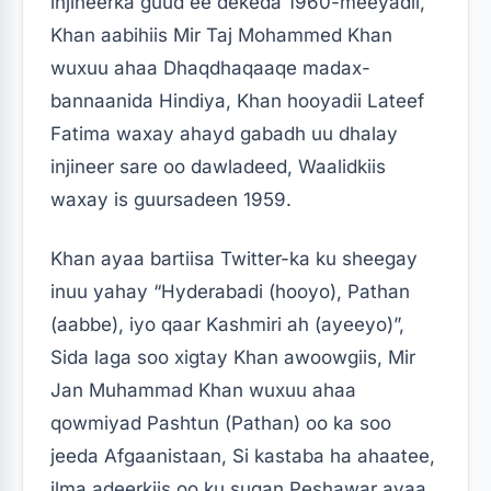
injineerka guud ee dekeda 1960-meeyadii,
Khan aabihiis Mir Taj Mohammed Khan
wuxuu ahaa Dhaqdhaqaaqe madax-
bannaanida Hindiya, Khan hooyadii Lateef
Fatima waxay ahayd gabadh uu dhalay
injineer sare oo dawladeed, Waalidkiis
waxay is guursadeen 1959.
Khan ayaa bartiisa Twitter-ka ku sheegay
inuu yahay “Hyderabadi (hooyo), Pathan
(aabbe), iyo qaar Kashmiri ah (ayeeyo)”,
Sida laga soo xigtay Khan awoowgiis, Mir
Jan Muhammad Khan wuxuu ahaa
qowmiyad Pashtun (Pathan) oo ka soo
jeeda Afgaanistaan, Si kastaba ha ahaatee,
ilma adeerkiis oo ku sugan Peshawar ayaa