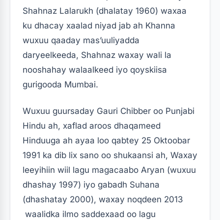
Shahnaz Lalarukh (dhalatay 1960) waxaa
ku dhacay xaalad niyad jab ah Khanna
wuxuu qaaday mas’uuliyadda
daryeelkeeda, Shahnaz waxay wali la
nooshahay walaalkeed iyo qoyskiisa
gurigooda Mumbai.
Wuxuu guursaday Gauri Chibber oo Punjabi
Hindu ah, xaflad aroos dhaqameed
Hinduuga ah ayaa loo qabtey 25 Oktoobar
1991 ka dib lix sano oo shukaansi ah, Waxay
leeyihiin wiil lagu magacaabo Aryan (wuxuu
dhashay 1997) iyo gabadh Suhana
(dhashatay 2000), waxay noqdeen 2013
waalidka ilmo saddexaad oo lagu