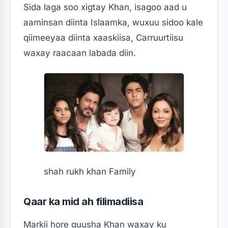
Sida laga soo xigtay Khan, isagoo aad u
aaminsan diinta Islaamka, wuxuu sidoo kale
qiimeeyaa diinta xaaskiisa, Carruurtiisu
waxay raacaan labada diin.
shah rukh khan Family
Qaar ka mid ah filimadiisa
Markii hore guusha Khan waxay ku