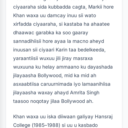
ciyaaraha sida kubbadda cagta, Markii hore
Khan waxa uu damcay inuu sii wato
xirfadda ciyaaraha, si kastaba ha ahaatee
dhaawac garabka ka soo gaaray
sannadihiisii ​​hore ayaa la macno aheyd
inuusan sii ciyaari Karin taa bedelkeeda,
yaraantiisii wuxuu jili jiray masraxa
wuxuuna ku helay ammaano ku dayashada
jilayaasha Bollywood, mid ka mid ah
asxaabtiisa caruurnimada iyo lamaanihiisa
jilayaasha waxay ahayd Amrita Singh
taasoo noqotay jilaa Bollywood ah.
Khan waxa uu iska diiwaan galiyay Hansraj
College (1985–1988) si uu u kasbado