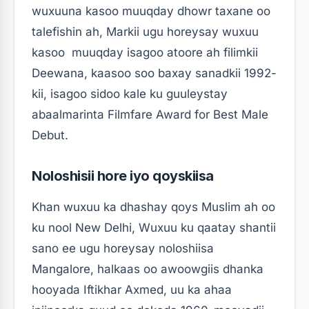
wuxuuna kasoo muuqday dhowr taxane oo
talefishin ah, Markii ugu horeysay wuxuu
kasoo muuqday isagoo atoore ah filimkii
Deewana, kaasoo soo baxay sanadkii 1992-
kii, isagoo sidoo kale ku guuleystay
abaalmarinta Filmfare Award for Best Male
Debut.
Noloshisii hore iyo qoyskiisa
Khan wuxuu ka dhashay qoys Muslim ah oo
ku nool New Delhi, Wuxuu ku qaatay shantii
sano ee ugu horeysay noloshiisa
Mangalore, halkaas oo awoowgiis dhanka
hooyada Iftikhar Axmed, uu ka ahaa