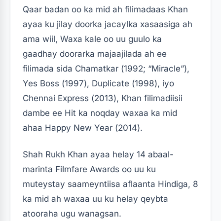
Qaar badan oo ka mid ah filimadaas Khan
ayaa ku jilay doorka jacaylka xasaasiga ah
ama wiil, Waxa kale oo uu guulo ka
gaadhay doorarka majaajilada ah ee
filimada sida Chamatkar (1992; “Miracle”),
Yes Boss (1997), Duplicate (1998), iyo
Chennai Express (2013), Khan filimadiisii ​​
dambe ee Hit ka noqday waxaa ka mid
ahaa Happy New Year (2014).
Shah Rukh Khan ayaa helay 14 abaal-
marinta Filmfare Awards oo uu ku
muteystay saameyntiisa aflaanta Hindiga, 8
ka mid ah waxaa uu ku helay qeybta
atooraha ugu wanagsan.