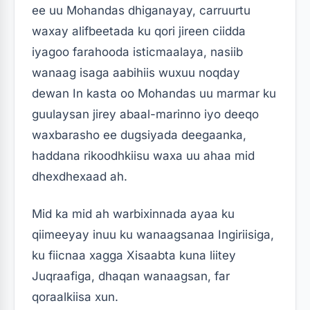
ee uu Mohandas dhiganayay, carruurtu
waxay alifbeetada ku qori jireen ciidda
iyagoo farahooda isticmaalaya, nasiib
wanaag isaga aabihiis wuxuu noqday
dewan In kasta oo Mohandas uu marmar ku
guulaysan jirey abaal-marinno iyo deeqo
waxbarasho ee dugsiyada deegaanka,
haddana rikoodhkiisu waxa uu ahaa mid
dhexdhexaad ah.
Mid ka mid ah warbixinnada ayaa ku
qiimeeyay inuu ku wanaagsanaa Ingiriisiga,
ku fiicnaa xagga Xisaabta kuna liitey
Juqraafiga, dhaqan wanaagsan, far
qoraalkiisa xun.