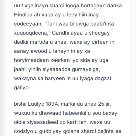
uu tixgelinayo sharci looga hortagayo dadka
Hindida ah xaqa ay u leeyihiin inay
codeeyaan, “Tani waa bilowga baabi’inta
xuquuqdeena,” Gandhi ayaa u sheegay
dadkii martida u ahaa, waxa ay qirteen in
aanay awood u lahayn in ay ka
horyimaadaan xeerkan iyo sida ay uga
jaahil yihiin siyaasadda gumaysiga,
waxayna ka baryeen in uu iyaga dagaal
galiyo.
bishii Luulyo 1894, markii uu ahaa 25 jir,
wuxuu ku dhowaad habeenkii u soo baxay
olole siyaasadeed oo karti leh, waxa uu
codsiyo u gudbiyay golaha sharci dejinta ee