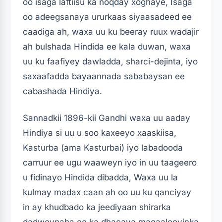
oo isaga laftiisu ka noqday xoghaye, Isaga
oo adeegsanaya ururkaas siyaasadeed ee
caadiga ah, waxa uu ku beeray ruux wadajir
ah bulshada Hindida ee kala duwan, waxa
uu ku faafiyey dawladda, sharci-dejinta, iyo
saxaafadda bayaannada sababaysan ee
cabashada Hindiya.
Sannadkii 1896-kii Gandhi waxa uu aaday
Hindiya si uu u soo kaxeeyo xaaskiisa,
Kasturba (ama Kasturbai) iyo labadooda
carruur ee ugu waaweyn iyo in uu taageero
u fidinayo Hindida dibadda, Waxa uu la
kulmay madax caan ah oo uu ku qanciyay
in ay khudbado ka jeediyaan shirarka
dadweynaha ee ka dhacaya magaalooyinka