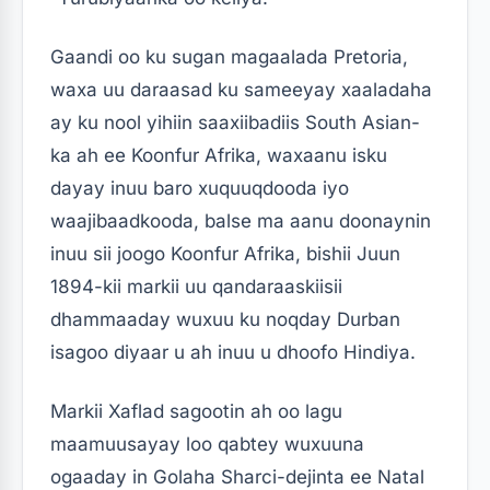
Gaandi oo ku sugan magaalada Pretoria,
waxa uu daraasad ku sameeyay xaaladaha
ay ku nool yihiin saaxiibadiis South Asian-
ka ah ee Koonfur Afrika, waxaanu isku
dayay inuu baro xuquuqdooda iyo
waajibaadkooda, balse ma aanu doonaynin
inuu sii joogo Koonfur Afrika, bishii Juun
1894-kii markii uu qandaraaskiisii
dhammaaday wuxuu ku noqday Durban
isagoo diyaar u ah inuu u dhoofo Hindiya.
Markii Xaflad sagootin ah oo lagu
maamuusayay loo qabtey wuxuuna
ogaaday in Golaha Sharci-dejinta ee Natal