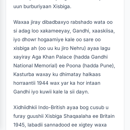
uun burburiyaan Xisbiga.
Waxaa jiray dibadbaxyo rabshado wata oo
si adag loo xakameeyay, Gandhi, xaaskiisa,
iyo dhowr hogaamiye kale oo sare oo
xisbiga ah (oo uu ku jiro Nehru) ayaa lagu
xayiray Aga Khan Palace (hadda Gandhi
National Memorial) ee Poona (hadda Pune),
Kasturba waxay ku dhimatay halkaas
horraantii 1944 wax yar ka hor intaan
Gandhi iyo kuwii kale la sii dayn.
Xidhiidhkii Indo-British ayaa bog cusub u
furay guushii Xisbiga Shaqaalaha ee Britain
1945, labadii sannadood ee xigtey waxa