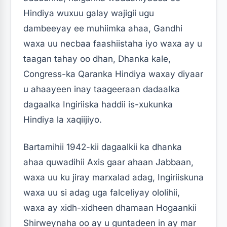
Hindiya wuxuu galay wajigii ugu
dambeeyay ee muhiimka ahaa, Gandhi
waxa uu necbaa faashiistaha iyo waxa ay u
taagan tahay oo dhan, Dhanka kale,
Congress-ka Qaranka Hindiya waxay diyaar
u ahaayeen inay taageeraan dadaalka
dagaalka Ingiriiska haddii is-xukunka
Hindiya la xaqiijiyo.
Bartamihii 1942-kii dagaalkii ka dhanka
ahaa quwadihii Axis gaar ahaan Jabbaan,
waxa uu ku jiray marxalad adag, Ingiriiskuna
waxa uu si adag uga falceliyay ololihii,
waxa ay xidh-xidheen dhamaan Hogaankii
Shirweynaha oo ay u guntadeen in ay mar