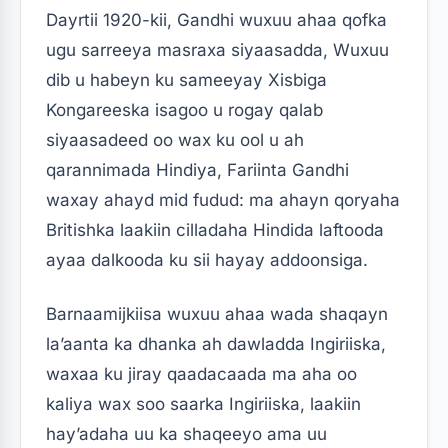
Dayrtii 1920-kii, Gandhi wuxuu ahaa qofka
ugu sarreeya masraxa siyaasadda, Wuxuu
dib u habeyn ku sameeyay Xisbiga
Kongareeska isagoo u rogay qalab
siyaasadeed oo wax ku ool u ah
qarannimada Hindiya, Fariinta Gandhi
waxay ahayd mid fudud: ma ahayn qoryaha
Britishka laakiin cilladaha Hindida laftooda
ayaa dalkooda ku sii hayay addoonsiga.
Barnaamijkiisa wuxuu ahaa wada shaqayn
la’aanta ka dhanka ah dawladda Ingiriiska,
waxaa ku jiray qaadacaada ma aha oo
kaliya wax soo saarka Ingiriiska, laakiin
hay’adaha uu ka shaqeeyo ama uu