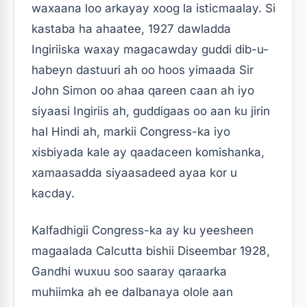
waxaana loo arkayay xoog la isticmaalay. Si
kastaba ha ahaatee, 1927 dawladda
Ingiriiska waxay magacawday guddi dib-u-
habeyn dastuuri ah oo hoos yimaada Sir
John Simon oo ahaa qareen caan ah iyo
siyaasi Ingiriis ah, guddigaas oo aan ku jirin
hal Hindi ah, markii Congress-ka iyo
xisbiyada kale ay qaadaceen komishanka,
xamaasadda siyaasadeed ayaa kor u
kacday.
Kalfadhigii Congress-ka ay ku yeesheen
magaalada Calcutta bishii Diseembar 1928,
Gandhi wuxuu soo saaray qaraarka
muhiimka ah ee dalbanaya olole aan