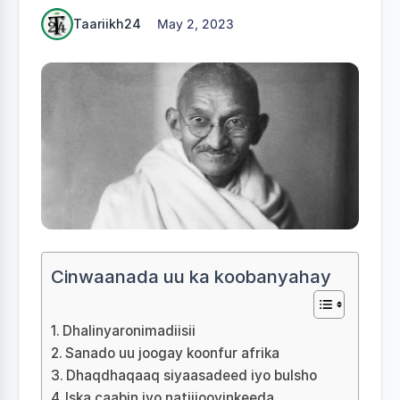
Taariikh24
May 2, 2023
Cinwaanada uu ka koobanyahay
Dhalinyaronimadiisii
Sanado uu joogay koonfur afrika
Dhaqdhaqaaq siyaasadeed iyo bulsho
Iska caabin iyo natiijooyinkeeda