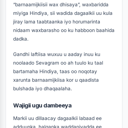
“barnaamijkiisii ​​wax dhisaya”, waxbaridda
miyiga Hindiya, sii wadida dagaalkii uu kula
jiray lama taabtaanka iyo horumarinta
nidaam waxbarasho oo ku habboon baahida
dadka.
Gandhi laftiisa wuxuu u aaday inuu ku
noolaado Sevagram oo ah tuulo ku taal
bartamaha Hindiya, taas oo noqotay
xarunta barnaamijkiisa kor u qaadista
bulshada iyo dhaqaalaha.
Wajigii ugu dambeeya
Markii uu dillaacay dagaalkii labaad ee
adduunka, halganka waddaniyadda ee