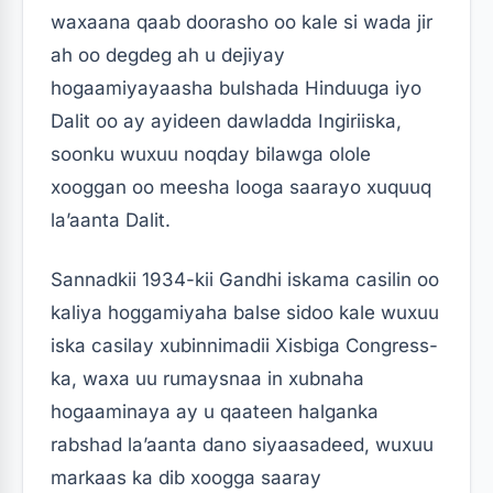
waxaana qaab doorasho oo kale si wada jir
ah oo degdeg ah u dejiyay
hogaamiyayaasha bulshada Hinduuga iyo
Dalit oo ay ayideen dawladda Ingiriiska,
soonku wuxuu noqday bilawga olole
xooggan oo meesha looga saarayo xuquuq
la’aanta Dalit.
Sannadkii 1934-kii Gandhi iskama casilin oo
kaliya hoggamiyaha balse sidoo kale wuxuu
iska casilay xubinnimadii Xisbiga Congress-
ka, waxa uu rumaysnaa in xubnaha
hogaaminaya ay u qaateen halganka
rabshad la’aanta dano siyaasadeed, wuxuu
markaas ka dib xoogga saaray