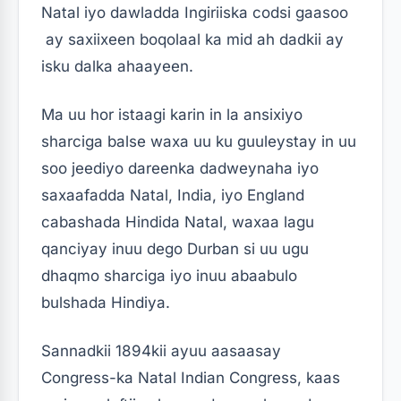
Natal iyo dawladda Ingiriiska codsi gaasoo
ay saxiixeen boqolaal ka mid ah dadkii ay
isku dalka ahaayeen.
Ma uu hor istaagi karin in la ansixiyo
sharciga balse waxa uu ku guuleystay in uu
soo jeediyo dareenka dadweynaha iyo
saxaafadda Natal, India, iyo England
cabashada Hindida Natal, waxaa lagu
qanciyay inuu dego Durban si uu ugu
dhaqmo sharciga iyo inuu abaabulo
bulshada Hindiya.
Sannadkii 1894kii ayuu aasaasay
Congress-ka Natal Indian Congress, kaas