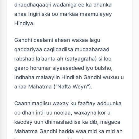
dhaqdhaqaaqii wadaniga ee ka dhanka
ahaa Ingiriiska oo markaa maamulayey
Hindiya.
Gandhi caalami ahaan waxaa lagu
qaddariyaa caqiidadiisa mudaaharaad
rabshad la’aanta ah (satyagraha) si loo
gaaro horumar siyaasadeed iyo bulsho,
Indhaha malaayiin Hindi ah Gandhi wuxuu u
ahaa Mahatma (“Nafta Weyn”).
Caannimadiisu waxay ku faaftay adduunka
oo dhan intii uu noolaa, waxayna kor u
kacday uun dhimashadiisa ka dib, magaca
Mahatma Gandhi hadda waa mid ka mid ah