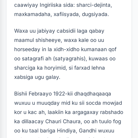
caawiyay Ingiriiska sida: sharci-dejinta,
maxkamadaha, xafiisyada, dugsiyada.
Waxa uu jabiyay cabsidii laga qabay
maamul shisheeye, waxa kale oo uu
horseeday in la xidh-xidho kumanaan qof
oo satagrafi ah (satyagrahis), kuwaas oo
sharciga ka horyimid, si farxad lehna
xabsiga ugu galay.
Bishii Febraayo 1922-kii dhaqdhaqaaqa
wuxuu u muuqday mid ku sii socda mowjad
kor u kac ah, laakiin ka argagaxay rabshado
ka dillaacay Chauri Chaura, oo ah tuulo fog
oo ku taal bariga Hindiya, Gandhi wuxuu