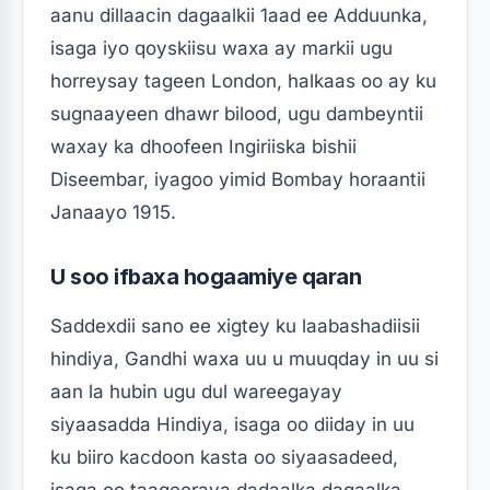
aanu dillaacin dagaalkii 1aad ee Adduunka,
isaga iyo qoyskiisu waxa ay markii ugu
horreysay tageen London, halkaas oo ay ku
sugnaayeen dhawr bilood, ugu dambeyntii
waxay ka dhoofeen Ingiriiska bishii
Diseembar, iyagoo yimid Bombay horaantii
Janaayo 1915.
U soo ifbaxa hogaamiye qaran
Saddexdii sano ee xigtey ku laabashadiisii
hindiya, Gandhi waxa uu u muuqday in uu si
aan la hubin ugu dul wareegayay
siyaasadda Hindiya, isaga oo diiday in uu
ku biiro kacdoon kasta oo siyaasadeed,
isaga oo taageeraya dadaalka dagaalka