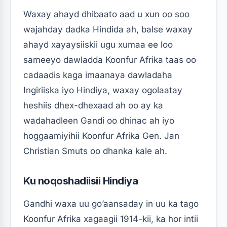
Waxay ahayd dhibaato aad u xun oo soo
wajahday dadka Hindida ah, balse waxay
ahayd xayaysiiskii ugu xumaa ee loo
sameeyo dawladda Koonfur Afrika taas oo
cadaadis kaga imaanaya dawladaha
Ingiriiska iyo Hindiya, waxay ogolaatay
heshiis dhex-dhexaad ah oo ay ka
wadahadleen Gandi oo dhinac ah iyo
hoggaamiyihii Koonfur Afrika Gen. Jan
Christian Smuts oo dhanka kale ah.
Ku noqoshadiisii Hindiya
Gandhi waxa uu go’aansaday in uu ka tago
Koonfur Afrika xagaagii 1914-kii, ka hor intii