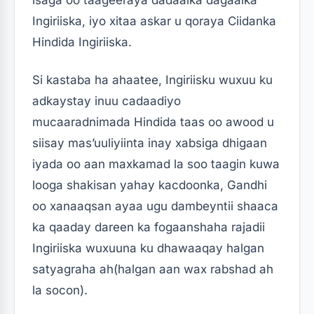
Ingiriiska, iyo xitaa askar u qoraya Ciidanka
Hindida Ingiriiska.
Si kastaba ha ahaatee, Ingiriisku wuxuu ku
adkaystay inuu cadaadiyo
mucaaradnimada Hindida taas oo awood u
siisay mas’uuliyiinta inay xabsiga dhigaan
iyada oo aan maxkamad la soo taagin kuwa
looga shakisan yahay kacdoonka, Gandhi
oo xanaaqsan ayaa ugu dambeyntii shaaca
ka qaaday dareen ka fogaanshaha rajadii
Ingiriiska wuxuuna ku dhawaaqay halgan
satyagraha ah(halgan aan wax rabshad ah
la socon).