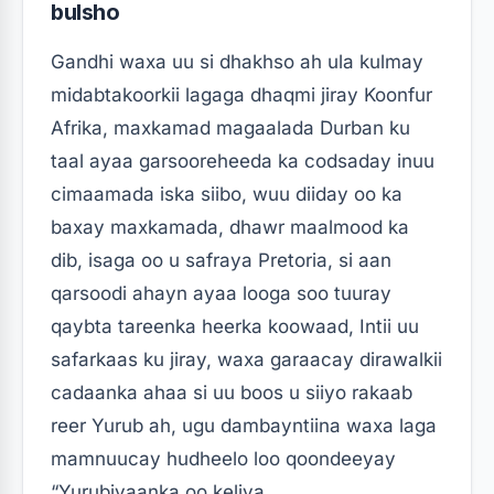
bulsho
Gandhi waxa uu si dhakhso ah ula kulmay
midabtakoorkii lagaga dhaqmi jiray Koonfur
Afrika, maxkamad magaalada Durban ku
taal ayaa garsooreheeda ka codsaday inuu
cimaamada iska siibo, wuu diiday oo ka
baxay maxkamada, dhawr maalmood ka
dib, isaga oo u safraya Pretoria, si aan
qarsoodi ahayn ayaa looga soo tuuray
qaybta tareenka heerka koowaad, Intii uu
safarkaas ku jiray, waxa garaacay dirawalkii
cadaanka ahaa si uu boos u siiyo rakaab
reer Yurub ah, ugu dambayntiina waxa laga
mamnuucay hudheelo loo qoondeeyay
“Yurubiyaanka oo keliya.