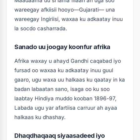
Maadaama uu si lama filaan ah uga soo
wareegay afkiisii ​​hooyo—Gujarati— una
wareegay Ingiriisi, waxaa ku adkaatay inuu
la socdo casharrada.
Sanado uu joogay koonfur afrika
Afrika waxay u ahayd Gandhi caqabad iyo
fursad oo waxaa ku adkaatay inuu guul
gaaro, ugu waxa uu halkaas ku qaatay in ka
badan labaatan sano, isaga oo ku soo
laabtay Hindiya muddo kooban 1896-97,
Labada ugu yar afartiisa carruur ah ayaa
halkaas ku dhashay.
Dhaqdhaqaaq siyaasadeed iyo