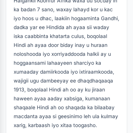
Halgankii Koonfur Afrika waxa uu socday in
ka badan 7 sano, waxay lahayd kor u kac
iyo hoos u dhac, laakiin hogaaminta Gandhi,
dadka yar ee Hindida ah ayaa sii waday
iska caabbinta khatarta culus, boqolaal
Hindi ah ayaa door biday inay u huraan
noloshooda iyo xorriyaddooda halkii ay u
hoggaansami lahaayeen sharciyo ka
xumaaday damiirkooda iyo ixtiraamkooda,
wajigii ugu dambeeyay ee dhaqdhaqaaqa
1913, boqolaal Hindi ah oo ay ku jiraan
haween ayaa aaday xabsiga, kumanaan
shaqaale Hindi ah oo shaqada ka bilaabay
macdanta ayaa si geesinimo leh ula kulmay
xarig, karbaash iyo xitaa toogasho.