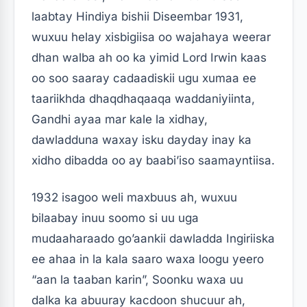
laabtay Hindiya bishii Diseembar 1931,
wuxuu helay xisbigiisa oo wajahaya weerar
dhan walba ah oo ka yimid Lord Irwin kaas
oo soo saaray cadaadiskii ugu xumaa ee
taariikhda dhaqdhaqaaqa waddaniyiinta,
Gandhi ayaa mar kale la xidhay,
dawladduna waxay isku dayday inay ka
xidho dibadda oo ay baabi’iso saamayntiisa.
1932 isagoo weli maxbuus ah, wuxuu
bilaabay inuu soomo si uu uga
mudaaharaado go’aankii dawladda Ingiriiska
ee ahaa in la kala saaro waxa loogu yeero
“aan la taaban karin”, Soonku waxa uu
dalka ka abuuray kacdoon shucuur ah,