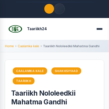
Quick Links
Taariikh24
Menu
LATEST UPDATES
August 9, 2026
Home
Caalamka kale
Taariikh Nololeedkii Mahatma Gandhi
FOLLOW US
CAALAMKA KALE
SHAKHSIYAAD
TAARIIKH
Taariikh Nololeedkii
Mahatma Gandhi