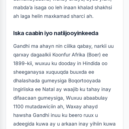
mabda’a isaga oo leh inaan khalad shakhsi
ah laga helin maxkamad sharci ah.
Iska caabin iyo natiijooyinkeeda
Gandhi ma ahayn nin ciilka qabay, narkii uu
qarxay dagaalkii Koonfur Afrika (Boer) ee
1899-kii, wuxuu ku dooday in Hindida oo
sheeganaysa xuquuqda buuxda ee
dhalashada gumeysiga Boqortooyada
Ingiriiska ee Natal ay waajib ku tahay inay
difaacaan gumeysiga, Wuxuu abaabulay
1100 mutadawiciin ah, Waxay ahayd
hawsha Gandhi inuu ku beero ruux u
adeegida kuwa ay u arkaan inay yihiin kuwa