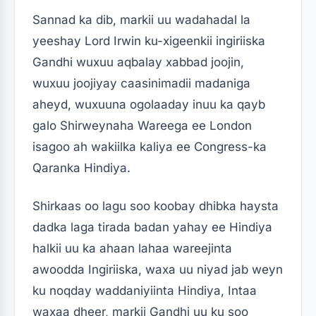
Sannad ka dib, markii uu wadahadal la
yeeshay Lord Irwin ku-xigeenkii ingiriiska
Gandhi wuxuu aqbalay xabbad joojin,
wuxuu joojiyay caasinimadii madaniga
aheyd, wuxuuna ogolaaday inuu ka qayb
galo Shirweynaha Wareega ee London
isagoo ah wakiilka kaliya ee Congress-ka
Qaranka Hindiya.
Shirkaas oo lagu soo koobay dhibka haysta
dadka laga tirada badan yahay ee Hindiya
halkii uu ka ahaan lahaa wareejinta
awoodda Ingiriiska, waxa uu niyad jab weyn
ku noqday waddaniyiinta Hindiya, Intaa
waxaa dheer, markii Gandhi uu ku soo