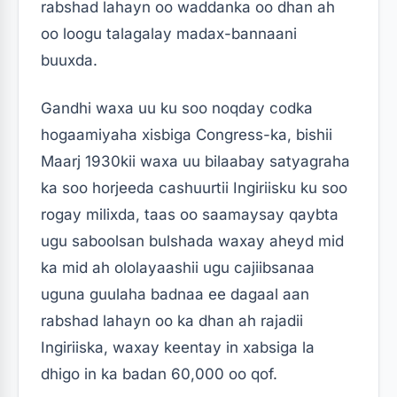
rabshad lahayn oo waddanka oo dhan ah
oo loogu talagalay madax-bannaani
buuxda.
Gandhi waxa uu ku soo noqday codka
hogaamiyaha xisbiga Congress-ka, bishii
Maarj 1930kii waxa uu bilaabay satyagraha
ka soo horjeeda cashuurtii Ingiriisku ku soo
rogay milixda, taas oo saamaysay qaybta
ugu saboolsan bulshada waxay aheyd mid
ka mid ah ololayaashii ugu cajiibsanaa
uguna guulaha badnaa ee dagaal aan
rabshad lahayn oo ka dhan ah rajadii
Ingiriiska, waxay keentay in xabsiga la
dhigo in ka badan 60,000 oo qof.