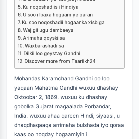
Ku noqoshadiisii Hindiya
U soo ifbaxa hogaamiye qaran
Ku soo noqoshadii hogaanka xisbiga
Wajigii ugu dambeeya
Arimaha qoyskiisa
Waxbarashadiisa
Dilkii loo geystay Gandhi
Discover more from Taariikh24
Mohandas Karamchand Gandhi oo loo
yaqaan Mahatma Gandhi wuxuu dhashay
Oktoobar 2, 1869, wuxuu ku dhashay
gobolka Gujarat magaalada Porbandar,
India, wuxuu ahaa qareen Hindi, siyaasi, u
dhaqdhaqaaqa arrimaha bulshada iyo qoraa
kaas oo noqday hogaamiyihii