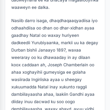
waaweyn ee dalka.
Nasiib darro isaga, dhaqdhaqaaqyadiisa iyo
odhaahdiisa oo dhan oo dhar-xidhan ayaa
gaadhay Natal oo waxay huriyeen
dadkeedii Yurubiyaanka, markii uu ka degay
Durban bishii Janaayo 1897, waxaa
weeraray oo ku dhawaaday in ay dilaan
koox caddaan ah, Joseph Chamberlain oo
ahaa xoghayihii gumeysiga ee golaha
wasiirada Ingiriiska ayaa u sheegay
xukuumadda Natal inay xukunto raggii
dambiilayaasha ahaa, laakiin Gandhi ayaa
diiday inuu dacwad ku soo oogo
dembiilayaasha, waxay ahayd, ayuu yidhi,