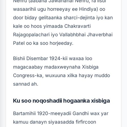
Nehru (aabaha Jawaharlal Nehru, ra’iisul
wasaarihii ugu horreeyay ee Hindiya) oo
door biday gelitaanka sharci-dejinta iyo kan
kale oo hoos yimaada Chakravarti
Rajagopalachari iyo Vallabhbhai Jhaverbhai
Patel oo ka soo horjeeday.
Bishii Disembar 1924-kii waxaa loo
magacaabay madaxweynaha Xisbiga
Congress-ka, wuxuuna xilka hayay muddo
sannad ah.
Ku soo noqoshadii hogaanka xisbiga
Bartamihii 1920-meeyadii Gandhi wax yar
kamuu danayn siyaasadda firfircoon