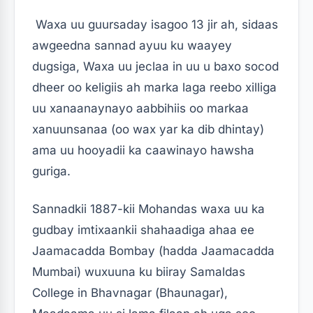
Waxa uu guursaday isagoo 13 jir ah, sidaas
awgeedna sannad ayuu ku waayey
dugsiga, Waxa uu jeclaa in uu u baxo socod
dheer oo keligiis ah marka laga reebo xilliga
uu xanaanaynayo aabbihiis oo markaa
xanuunsanaa (oo wax yar ka dib dhintay)
ama uu hooyadii ka caawinayo hawsha
guriga.
Sannadkii 1887-kii Mohandas waxa uu ka
gudbay imtixaankii shahaadiga ahaa ee
Jaamacadda Bombay (hadda Jaamacadda
Mumbai) wuxuuna ku biiray Samaldas
College in Bhavnagar (Bhaunagar),