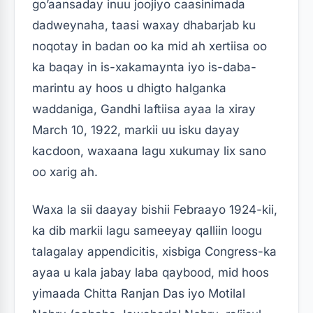
go’aansaday inuu joojiyo caasinimada
dadweynaha, taasi waxay dhabarjab ku
noqotay in badan oo ka mid ah xertiisa oo
ka baqay in is-xakamaynta iyo is-daba-
marintu ay hoos u dhigto halganka
waddaniga, Gandhi laftiisa ayaa la xiray
March 10, 1922, markii uu isku dayay
kacdoon, waxaana lagu xukumay lix sano
oo xarig ah.
Waxa la sii daayay bishii Febraayo 1924-kii,
ka dib markii lagu sameeyay qalliin loogu
talagalay appendicitis, xisbiga Congress-ka
ayaa u kala jabay laba qaybood, mid hoos
yimaada Chitta Ranjan Das iyo Motilal