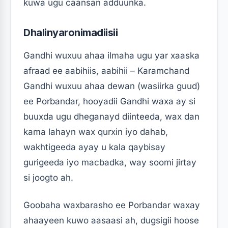
kuwa ugu caansan adduunka.
Dhalinyaronimadiisii
Gandhi wuxuu ahaa ilmaha ugu yar xaaska
afraad ee aabihiis, aabihii – Karamchand
Gandhi wuxuu ahaa dewan (wasiirka guud)
ee Porbandar, hooyadii Gandhi waxa ay si
buuxda ugu dheganayd diinteeda, wax dan
kama lahayn wax qurxin iyo dahab,
wakhtigeeda ayay u kala qaybisay
gurigeeda iyo macbadka, way soomi jirtay
si joogto ah.
Goobaha waxbarasho ee Porbandar waxay
ahaayeen kuwo aasaasi ah, dugsigii hoose