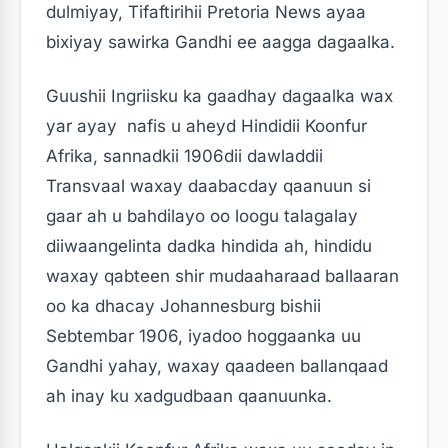
dulmiyay, Tifaftirihii Pretoria News ayaa
bixiyay sawirka Gandhi ee aagga dagaalka.
Guushii Ingriisku ka gaadhay dagaalka wax
yar ayay nafis u aheyd Hindidii Koonfur
Afrika, sannadkii 1906dii dawladdii
Transvaal waxay daabacday qaanuun si
gaar ah u bahdilayo oo loogu talagalay
diiwaangelinta dadka hindida ah, hindidu
waxay qabteen shir mudaaharaad ballaaran
oo ka dhacay Johannesburg bishii
Sebtembar 1906, iyadoo hoggaanka uu
Gandhi yahay, waxay qaadeen ballanqaad
ah inay ku xadgudbaan qaanuunka.