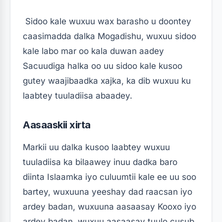
Sidoo kale wuxuu wax barasho u doontey
caasimadda dalka Mogadishu, wuxuu sidoo
kale labo mar oo kala duwan aadey
Sacuudiga halka oo uu sidoo kale kusoo
gutey waajibaadka xajka, ka dib wuxuu ku
laabtey tuuladiisa abaadey.
Aasaaskii xirta
Markii uu dalka kusoo laabtey wuxuu
tuuladiisa ka bilaawey inuu dadka baro
diinta Islaamka iyo culuumtii kale ee uu soo
bartey, wuxuuna yeeshay dad raacsan iyo
ardey badan, wuxuuna aasaasay Kooxo iyo
ardey badan, wuxuu aasaasay tuulo cusub