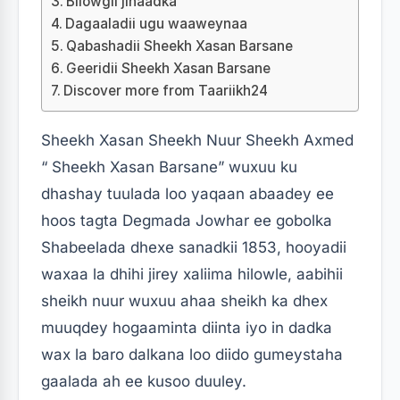
Bilowgii jihaadka
Dagaaladii ugu waaweynaa
Qabashadii Sheekh Xasan Barsane
Geeridii Sheekh Xasan Barsane
Discover more from Taariikh24
Sheekh Xasan Sheekh Nuur Sheekh Axmed
“ Sheekh Xasan Barsane” wuxuu ku
dhashay tuulada loo yaqaan abaadey ee
hoos tagta Degmada Jowhar ee gobolka
Shabeelada dhexe sanadkii 1853, hooyadii
waxaa la dhihi jirey xaliima hilowle, aabihii
sheikh nuur wuxuu ahaa sheikh ka dhex
muuqdey hogaaminta diinta iyo in dadka
wax la baro dalkana loo diido gumeystaha
gaalada ah ee kusoo duuley.