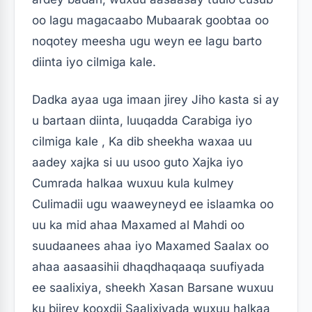
oo lagu magacaabo Mubaarak goobtaa oo
noqotey meesha ugu weyn ee lagu barto
diinta iyo cilmiga kale.
Dadka ayaa uga imaan jirey Jiho kasta si ay
u bartaan diinta, luuqadda Carabiga iyo
cilmiga kale , Ka dib sheekha waxaa uu
aadey xajka si uu usoo guto Xajka iyo
Cumrada halkaa wuxuu kula kulmey
Culimadii ugu waaweyneyd ee islaamka oo
uu ka mid ahaa Maxamed al Mahdi oo
suudaanees ahaa iyo Maxamed Saalax oo
ahaa aasaasihii dhaqdhaqaaqa suufiyada
ee saalixiya, sheekh Xasan Barsane wuxuu
ku biirey kooxdii Saalixiyada wuxuu halkaa