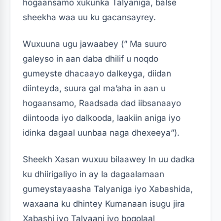
hogaansamo xukunka Talyaniga, balse
sheekha waa uu ku gacansayrey.
Wuxuuna ugu jawaabey (” Ma suuro
galeyso in aan daba dhilif u noqdo
gumeyste dhacaayo dalkeyga, diidan
diinteyda, suura gal ma’aha in aan u
hogaansamo, Raadsada dad iibsanaayo
diintooda iyo dalkooda, laakiin aniga iyo
idinka dagaal uunbaa naga dhexeeya”).
Sheekh Xasan wuxuu bilaawey In uu dadka
ku dhiirigaliyo in ay la dagaalamaan
gumeystayaasha Talyaniga iyo Xabashida,
waxaana ku dhintey Kumanaan isugu jira
Xabashi iyo Talyaani iyo boqolaal