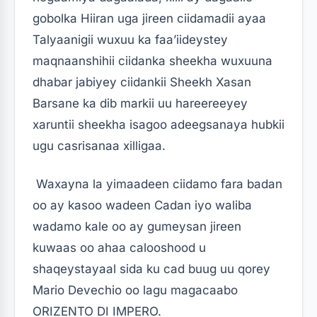
gobolka Hiiran uga jireen ciidamadii ayaa
Talyaanigii wuxuu ka faa’iideystey
maqnaanshihii ciidanka sheekha wuxuuna
dhabar jabiyey ciidankii Sheekh Xasan
Barsane ka dib markii uu hareereeyey
xaruntii sheekha isagoo adeegsanaya hubkii
ugu casrisanaa xilligaa.
Waxayna la yimaadeen ciidamo fara badan
oo ay kasoo wadeen Cadan iyo waliba
wadamo kale oo ay gumeysan jireen
kuwaas oo ahaa calooshood u
shaqeystayaal sida ku cad buug uu qorey
Mario Devechio oo lagu magacaabo
ORIZENTO DI IMPERO.