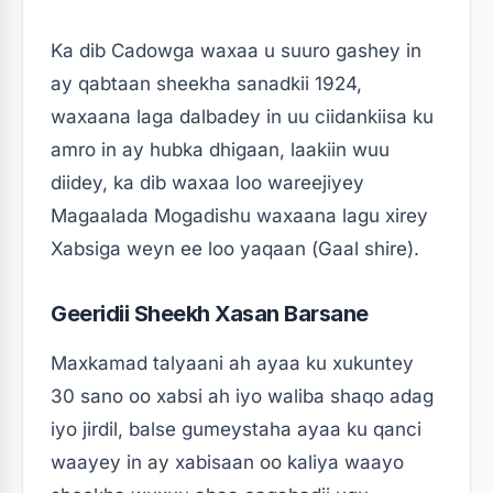
Ka dib Cadowga waxaa u suuro gashey in
ay qabtaan sheekha sanadkii 1924,
waxaana laga dalbadey in uu ciidankiisa ku
amro in ay hubka dhigaan, laakiin wuu
diidey, ka dib waxaa loo wareejiyey
Magaalada Mogadishu waxaana lagu xirey
Xabsiga weyn ee loo yaqaan (Gaal shire).
Geeridii Sheekh Xasan Barsane
Maxkamad talyaani ah ayaa ku xukuntey
30 sano oo xabsi ah iyo waliba shaqo adag
iyo jirdil, balse gumeystaha ayaa ku qanci
waayey in ay xabisaan oo kaliya waayo