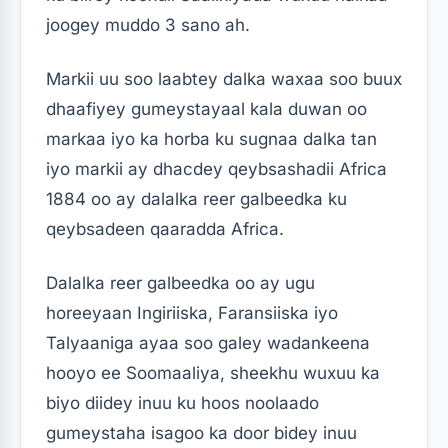
joogey muddo 3 sano ah.
Markii uu soo laabtey dalka waxaa soo buux
dhaafiyey gumeystayaal kala duwan oo
markaa iyo ka horba ku sugnaa dalka tan
iyo markii ay dhacdey qeybsashadii Africa
1884 oo ay dalalka reer galbeedka ku
qeybsadeen qaaradda Africa.
Dalalka reer galbeedka oo ay ugu
horeeyaan Ingiriiska, Faransiiska iyo
Talyaaniga ayaa soo galey wadankeena
hooyo ee Soomaaliya, sheekhu wuxuu ka
biyo diidey inuu ku hoos noolaado
gumeystaha isagoo ka door bidey inuu