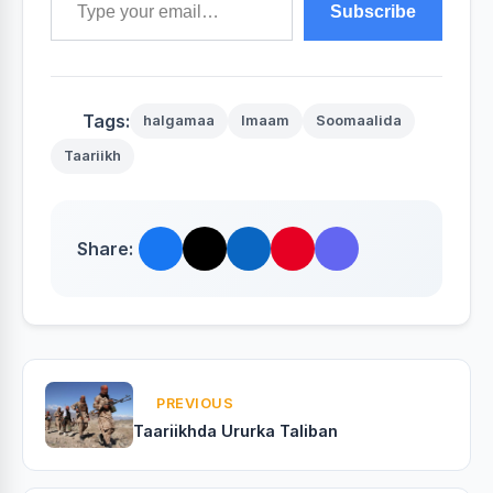
Subscribe
Tags:
halgamaa
Imaam
Soomaalida
Taariikh
Share:
PREVIOUS
Taariikhda Ururka Taliban