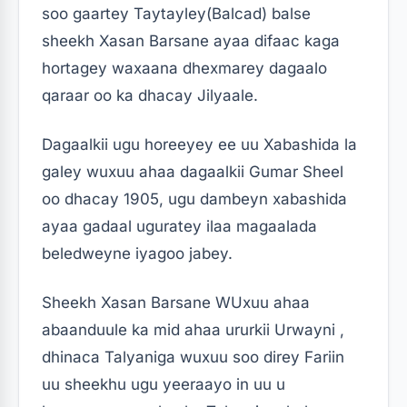
soo gaartey Taytayley(Balcad) balse
sheekh Xasan Barsane ayaa difaac kaga
hortagey waxaana dhexmarey dagaalo
qaraar oo ka dhacay Jilyaale.
Dagaalkii ugu horeeyey ee uu Xabashida la
galey wuxuu ahaa dagaalkii Gumar Sheel
oo dhacay 1905, ugu dambeyn xabashida
ayaa gadaal uguratey ilaa magaalada
beledweyne iyagoo jabey.
Sheekh Xasan Barsane WUxuu ahaa
abaanduule ka mid ahaa ururkii Urwayni ,
dhinaca Talyaniga wuxuu soo direy Fariin
uu sheekhu ugu yeeraayo in uu u