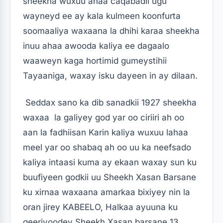
sheekha wuxuu ahaa caqabadii ugu
wayneyd ee ay kala kulmeen koonfurta
soomaaliya waxaana la dhihi karaa sheekha
inuu ahaa awooda kaliya ee dagaalo
waaweyn kaga hortimid gumeystihii
Tayaaniga, waxay isku dayeen in ay dilaan.
Seddax sano ka dib sanadkii 1927 sheekha
waxaa la galiyey god yar oo ciriiri ah oo
aan la fadhiisan Karin kaliya wuxuu lahaa
meel yar oo shabaq ah oo uu ka neefsado
kaliya intaasi kuma ay ekaan waxay sun ku
buufiyeen godkii uu Sheekh Xasan Barsane
ku xirnaa waxaana amarkaa bixiyey nin la
oran jirey KABEELO, Halkaa ayuuna ku
geeriyoodey Sheekh Xasan barsane 13,