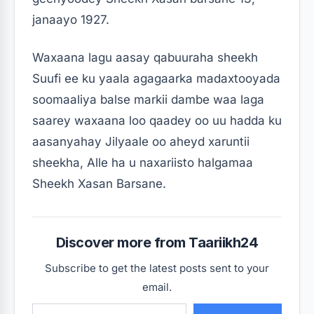
janaayo 1927.
Waxaana lagu aasay qabuuraha sheekh
Suufi ee ku yaala agagaarka madaxtooyada
soomaaliya balse markii dambe waa laga
saarey waxaana loo qaadey oo uu hadda ku
aasanyahay Jilyaale oo aheyd xaruntii
sheekha, Alle ha u naxariisto halgamaa
Sheekh Xasan Barsane.
Discover more from Taariikh24
Subscribe to get the latest posts sent to your
email.
Type your email…