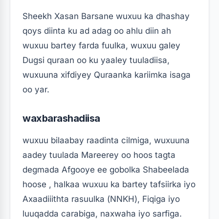
Sheekh Xasan Barsane wuxuu ka dhashay
qoys diinta ku ad adag oo ahlu diin ah
wuxuu bartey farda fuulka, wuxuu galey
Dugsi quraan oo ku yaaley tuuladiisa,
wuxuuna xifdiyey Quraanka kariimka isaga
oo yar.
waxbarashadiisa
wuxuu bilaabay raadinta cilmiga, wuxuuna
aadey tuulada Mareerey oo hoos tagta
degmada Afgooye ee gobolka Shabeelada
hoose , halkaa wuxuu ka bartey tafsiirka iyo
Axaadiiithta rasuulka (NNKH), Fiqiga iyo
luuqadda carabiga, naxwaha iyo sarfiga.