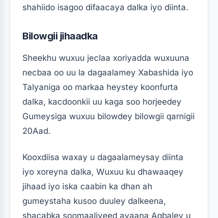
shahiido isagoo difaacaya dalka iyo diinta.
Bilowgii jihaadka
Sheekhu wuxuu jeclaa xoriyadda wuxuuna
necbaa oo uu la dagaalamey Xabashida iyo
Talyaniga oo markaa heystey koonfurta
dalka, kacdoonkii uu kaga soo horjeedey
Gumeysiga wuxuu bilowdey bilowgii qarnigii
20Aad.
Kooxdiisa waxay u dagaalameysay diinta
iyo xoreyna dalka, Wuxuu ku dhawaaqey
jihaad iyo iska caabin ka dhan ah
gumeystaha kusoo duuley dalkeena,
shacabka soomaaliyeed ayaana Aqbaley u