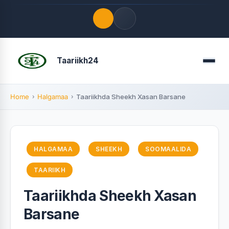
Quick Links
Taariikh24
Menu
LATEST UPDATES
August 7, 2026
Home
Halgamaa
Taariikhda Sheekh Xasan Barsane
FOLLOW US
HALGAMAA
SHEEKH
SOOMAALIDA
TAARIIKH
Taariikhda Sheekh Xasan
Barsane