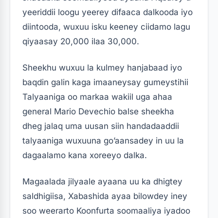
yeeriddii loogu yeerey difaaca dalkooda iyo
diintooda, wuxuu isku keeney ciidamo lagu
qiyaasay 20,000 ilaa 30,000.
Sheekhu wuxuu la kulmey hanjabaad iyo
baqdin galin kaga imaaneysay gumeystihii
Talyaaniga oo markaa wakiil uga ahaa
general Mario Devechio balse sheekha
dheg jalaq uma uusan siin handadaaddii
talyaaniga wuxuuna go’aansadey in uu la
dagaalamo kana xoreeyo dalka.
Magaalada jilyaale ayaana uu ka dhigtey
saldhigiisa, Xabashida ayaa bilowdey iney
soo weerarto Koonfurta soomaaliya iyadoo