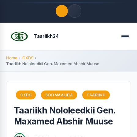
Quick Links
Taariikh24
Menu
LATEST UPDATES
August 5, 2026
Home
CXDS
Taariikh Nololeedkii Gen. Maxamed Abshir Muuse
FOLLOW US
CXDS
SOOMAALIDA
TAARIIKH
Taariikh Nololeedkii Gen.
Maxamed Abshir Muuse