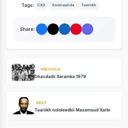
Tags:
CXD
Soomaalida
Taariikh
Share:
PREVIOUS
Dhacdadii Xaramka 1979
NEXT
Taariikh nololeedkii Maxamuud Xarbi