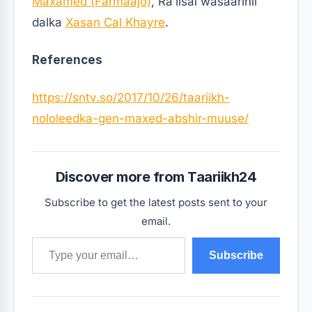
Maxamed (Farmaajo)
, Ra’iisal wasaarihii
dalka
Xasan Cal Khayre
.
References
https://sntv.so/2017/10/26/taariikh-
nololeedka-gen-maxed-abshir-muuse/
Discover more from Taariikh24
Subscribe to get the latest posts sent to your
email.
Type your email…
Subscribe