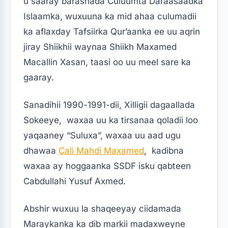
u saaray barashada Culuumta Daraasaadka
Islaamka, wuxuuna ka mid ahaa culumadii
ka aflaxday Tafsiirka Qur’aanka ee uu aqrin
jiray Shiikhii waynaa Shiikh Maxamed
Macallin Xasan, taasi oo uu meel sare ka
gaaray.
Sanadihii 1990-1991-dii, Xilligii dagaallada
Sokeeye, waxaa uu ka tirsanaa qoladii loo
yaqaaney “Suluxa”, waxaa uu aad ugu
dhawaa
Cali Mahdi Maxamed
, kadibna
waxaa ay hoggaanka SSDF isku qabteen
Cabdullahi Yusuf Axmed.
Abshir wuxuu la shaqeeyay ciidamada
Maraykanka ka dib markii madaxweyne