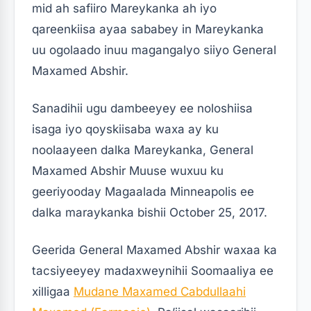
mid ah safiiro Mareykanka ah iyo
qareenkiisa ayaa sababey in Mareykanka
uu ogolaado inuu magangalyo siiyo General
Maxamed Abshir.
Sanadihii ugu dambeeyey ee noloshiisa
isaga iyo qoyskiisaba waxa ay ku
noolaayeen dalka Mareykanka, General
Maxamed Abshir Muuse wuxuu ku
geeriyooday Magaalada Minneapolis ee
dalka maraykanka bishii October 25, 2017.
Geerida General Maxamed Abshir waxaa ka
tacsiyeeyey madaxweynihii Soomaaliya ee
xilligaa
Mudane Maxamed Cabdullaahi