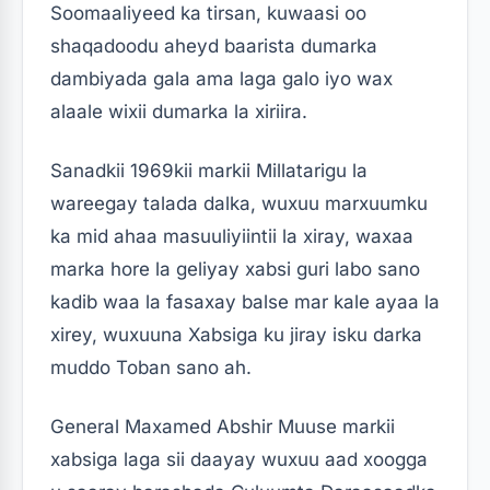
Soomaaliyeed ka tirsan, kuwaasi oo
shaqadoodu aheyd baarista dumarka
dambiyada gala ama laga galo iyo wax
alaale wixii dumarka la xiriira.
Sanadkii 1969kii markii Millatarigu la
wareegay talada dalka, wuxuu marxuumku
ka mid ahaa masuuliyiintii la xiray, waxaa
marka hore la geliyay xabsi guri labo sano
kadib waa la fasaxay balse mar kale ayaa la
xirey, wuxuuna Xabsiga ku jiray isku darka
muddo Toban sano ah.
General Maxamed Abshir Muuse markii
xabsiga laga sii daayay wuxuu aad xoogga