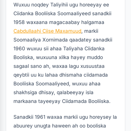
Wuxuu noqdey Taliyihii ugu horeeyay ee
Ciidanka Booliiska Soomaaliyeed sanadkii
1958 waxaana magacaabay halgamaa
Cabdullaahi Ciise Maxamuud
, markii
Soomaaliya Xornimada qaadatey sanadkii
1960 wuxuu sii ahaa Taliyaha Ciidanka
Booliska, wuxuuna xilka hayey muddo
sagaal sano ah, waxaa lagu xusuustaa
qeybtii uu ku lahaa dhismaha ciidamada
Booliiska Soomaaliyeed, wuxuu ahaa
shakhsiga dhisay, qalabeeyay isla
markaana tayeeyay Ciidamada Booliiska.
Sanadkii 1961 waxaa markii ugu horeysey la
abuurey unugta haween ah oo booliska