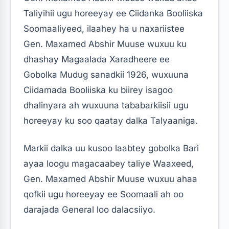
Taliyihii ugu horeeyay ee Ciidanka Booliiska
Soomaaliyeed, ilaahey ha u naxariistee
Gen. Maxamed Abshir Muuse wuxuu ku
dhashay Magaalada Xaradheere ee
Gobolka Mudug sanadkii 1926, wuxuuna
Ciidamada Booliiska ku biirey isagoo
dhalinyara ah wuxuuna tababarkiisii ugu
horeeyay ku soo qaatay dalka Talyaaniga.
Markii dalka uu kusoo laabtey gobolka Bari
ayaa loogu magacaabey taliye Waaxeed,
Gen. Maxamed Abshir Muuse wuxuu ahaa
qofkii ugu horeeyay ee Soomaali ah oo
darajada General loo dalacsiiyo.