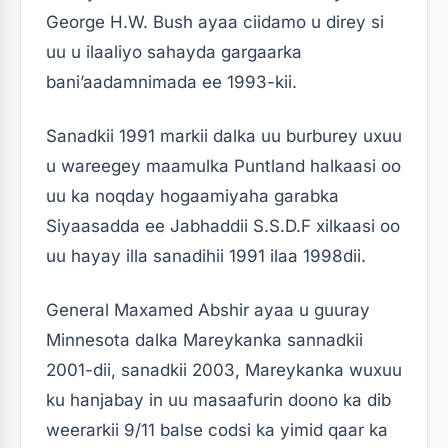
George H.W. Bush ayaa ciidamo u direy si
uu u ilaaliyo sahayda gargaarka
bani’aadamnimada ee 1993-kii.
Sanadkii 1991 markii dalka uu burburey uxuu
u wareegey maamulka Puntland halkaasi oo
uu ka noqday hogaamiyaha garabka
Siyaasadda ee Jabhaddii S.S.D.F xilkaasi oo
uu hayay illa sanadihii 1991 ilaa 1998dii.
General Maxamed Abshir ayaa u guuray
Minnesota dalka Mareykanka sannadkii
2001-dii, sanadkii 2003, Mareykanka wuxuu
ku hanjabay in uu masaafurin doono ka dib
weerarkii 9/11 balse codsi ka yimid qaar ka